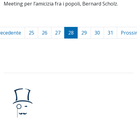
Meeting per l’amicizia fra i popoli, Bernard Scholz.
recedente
25
26
27
28
29
30
31
Prossi