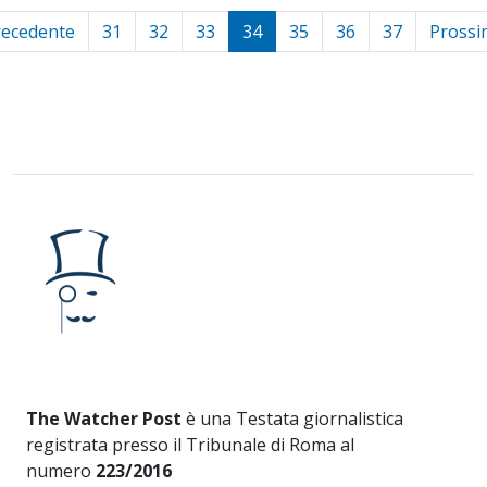
recedente
31
32
33
34
35
36
37
Prossi
The Watcher Post
è una Testata giornalistica
registrata presso il Tribunale di Roma al
numero
223/2016