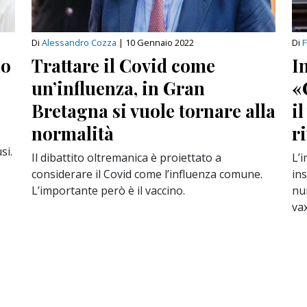
Di
Alessandro Cozza
|
10 Gennaio 2022
Di
F
io
Trattare il Covid come
I
un’influenza, in Gran
«
Bretagna si vuole tornare alla
i
normalità
r
si.
Il dibattito oltremanica è proiettato a
L’
considerare il Covid come l’influenza comune.
ins
L’importante però è il vaccino.
nu
vax