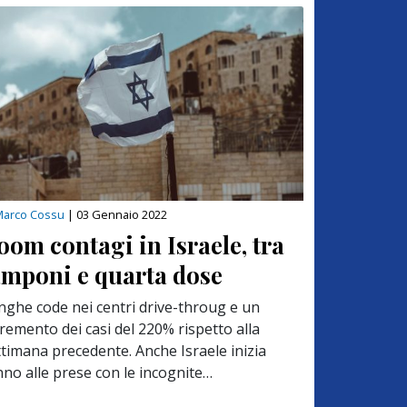
Marco Cossu
|
03 Gennaio 2022
oom contagi in Israele, tra
amponi e quarta dose
nghe code nei centri drive-throug e un
remento dei casi del 220% rispetto alla
ttimana precedente. Anche Israele inizia
nno alle prese con le incognite…