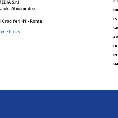
CU
DIA S.r.l.
abile:
Alessandro
IN
ES
i Crociferi 41 - Roma
SA
okie Policy
AM
FI
IN
SM
CR