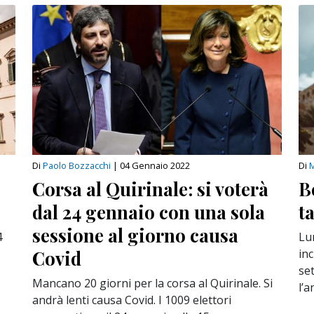
Di
Paolo Bozzacchi
|
04 Gennaio 2022
Di
Corsa al Quirinale: si voterà
B
dal 24 gennaio con una sola
t
sessione al giorno causa
4
Lu
Covid
inc
se
Mancano 20 giorni per la corsa al Quirinale. Si
l’a
andrà lenti causa Covid. I 1009 elettori