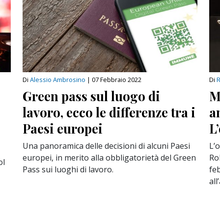
Di
Alessio Ambrosino
|
07 Febbraio 2022
Di
Green pass sul luogo di
M
lavoro, ecco le differenze tra i
a
Paesi europei
L
Una panoramica delle decisioni di alcuni Paesi
L’o
europei, in merito alla obbligatorietà del Green
Ro
ol
Pass sui luoghi di lavoro.
fe
all