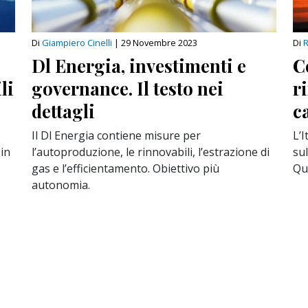
Di
Giampiero Cinelli
|
29 Novembre 2023
Di
Dl Energia, investimenti e
C
li
governance. Il testo nei
r
dettagli
c
Il Dl Energia contiene misure per
L’
 in
l’autoproduzione, le rinnovabili, l’estrazione di
su
gas e l’efficientamento. Obiettivo più
Qua
autonomia.