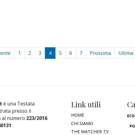
dente
1
2
3
4
5
6
7
Prossima
Ultima
Link utili
Ca
t
è una Testata
trata presso il
HOME
ECO
a al numero
223/2016
CHI SIAMO
40131
PO
THE WATCHER TV