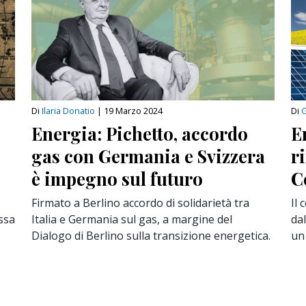
Di
Ilaria Donatio
|
19 Marzo 2024
Di
G
Energia: Pichetto, accordo
E
gas con Germania e Svizzera
r
è impegno sul futuro
C
Firmato a Berlino accordo di solidarietà tra
Il 
ssa
Italia e Germania sul gas, a margine del
dal
Dialogo di Berlino sulla transizione energetica.
un