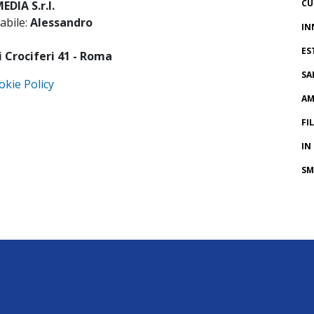
CU
DIA S.r.l.
abile:
Alessandro
IN
ES
i Crociferi 41 - Roma
SA
okie Policy
AM
FI
IN
SM
CR