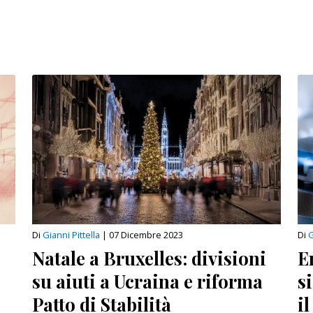
Di
Gianni Pittella
|
07 Dicembre 2023
Di
G
Natale a Bruxelles: divisioni
E
su aiuti a Ucraina e riforma
s
Patto di Stabilità
i