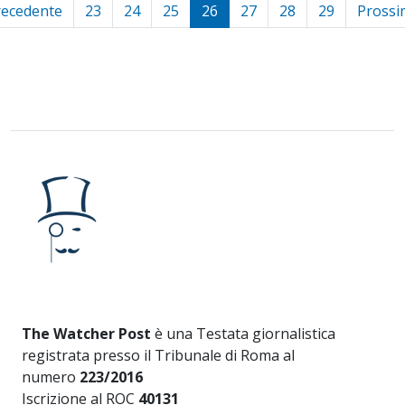
recedente
23
24
25
26
27
28
29
Prossi
The Watcher Post
è una Testata giornalistica
registrata presso il Tribunale di Roma al
numero
223/2016
Iscrizione al ROC
40131