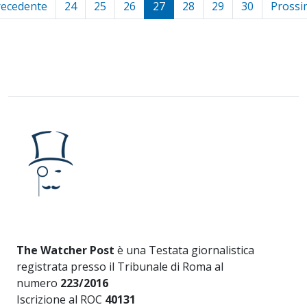
recedente
24
25
26
27
28
29
30
Prossi
The Watcher Post
è una Testata giornalistica
registrata presso il Tribunale di Roma al
numero
223/2016
Iscrizione al ROC
40131