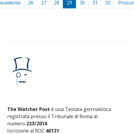
recedente
26
27
28
29
30
31
32
Prossi
The Watcher Post
è una Testata giornalistica
registrata presso il Tribunale di Roma al
numero
223/2016
Iscrizione al ROC
40131