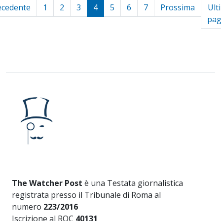
ecedente
1
2
3
4
5
6
7
Prossima
Ult
pag
The Watcher Post
è una Testata giornalistica
registrata presso il Tribunale di Roma al
numero
223/2016
Iscrizione al ROC
40131