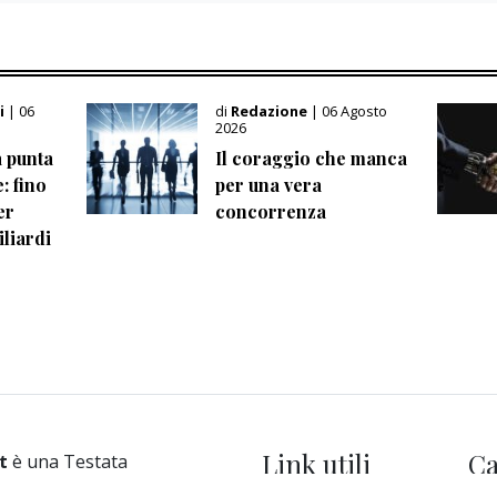
li
| 06
di
Redazione
| 06 Agosto
2026
a punta
Il coraggio che manca
: fino
per una vera
er
concorrenza
iliardi
Link utili
Ca
t
è una Testata
trata presso il