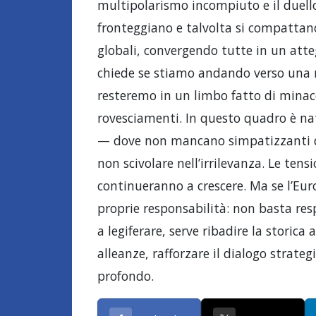
multipolarismo incompiuto e il duello 
fronteggiano e talvolta si compattano 
globali, convergendo tutte in un atte
chiede se stiamo andando verso una n
resteremo in un limbo fatto di minacc
rovesciamenti. In questo quadro è nat
— dove non mancano simpatizzanti di
non scivolare nell’irrilevanza. Le ten
continueranno a crescere. Ma se l’Eur
proprie responsabilità: non basta resp
a legiferare, serve ribadire la storica
alleanze, rafforzare il dialogo strate
profondo.