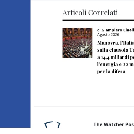
Articoli Correlati
di
Giampiero Cinel
Agosto 2026
Manovra, l’Itali
sulla clausola Ue
a 14,4 miliardi p
l’energia e 22 m
per la difesa
The Watcher Pos
giornalistica regis