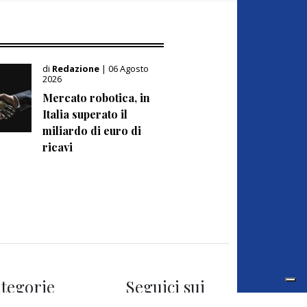
di
Redazione
| 06 Agosto
2026
Mercato robotica, in
Italia superato il
miliardo di euro di
ricavi
tegorie
Seguici sui
social