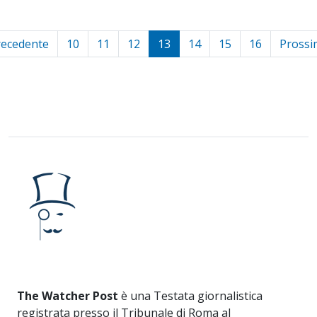
recedente
10
11
12
13
14
15
16
Prossi
The Watcher Post
è una Testata giornalistica
registrata presso il Tribunale di Roma al