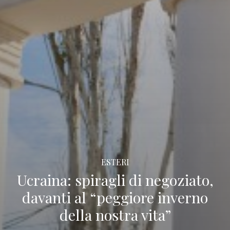
ESTERI
Ucraina: spiragli di negoziato,
davanti al “peggiore inverno
della nostra vita”