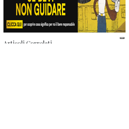
Articoli Correlati
di
Paolo Bozzacchi
| 08 Agosto 2026
Il patto Sunnita tra Arabia Saudita,
Turchia e Pakistan
di
Gianni Pittella
| 08 Agosto 2026
Italia e Spagna: una crisi che l’Europa
non può permettersi