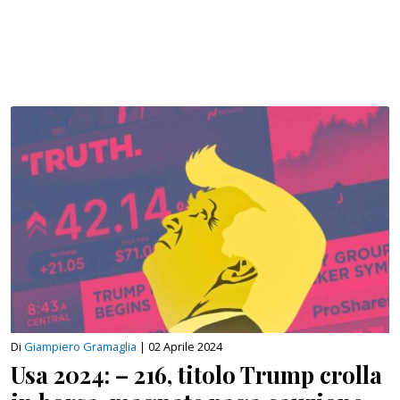
Di
Giampiero Gramaglia
|
02 Aprile 2024
Usa 2024: – 216, titolo Trump crolla