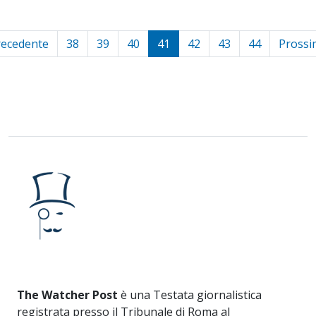
recedente
38
39
40
41
42
43
44
Prossi
The Watcher Post
è una Testata giornalistica
registrata presso il Tribunale di Roma al