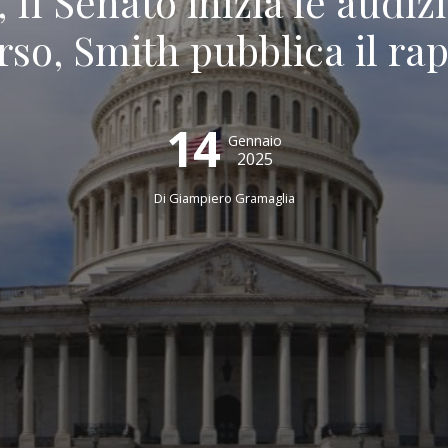
 Il Senato inizia le audizi
rso, Smith pubblica il ra
14
Gennaio
2025
Di
Giampiero Gramaglia