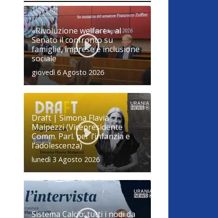
«Rivoluzione welfare», al
Senato il confronto su
famiglie, imprese e inclusione
sociale
giovedì 6 Agosto 2026
Draft | Simona Flavia
Malpezzi (Vicepresidente
Comm. Parl. per l’infanzia e
l’adolescenza)
lunedì 3 Agosto 2026
Sistema Calcio: tutti i nodi da