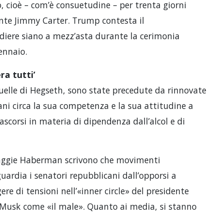
o, cioè – com’è consuetudine – per trenta giorni
ente Jimmy Carter. Trump contesta il
ndiere siano a mezz’asta durante la cerimonia
ennaio.
era tutti’
quelle di Hegseth, sono state precedute da rinnovate
ani circa la sua competenza e la sua attitudine a
rascorsi in materia di dipendenza dall’alcol e di
Maggie Haberman scrivono che movimenti
ardia i senatori repubblicani dall’opporsi a
e di tensioni nell’«inner circle» del presidente
 Musk come «il male». Quanto ai media, si stanno