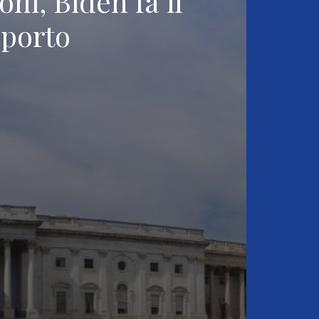
oni, Biden fa il
pporto