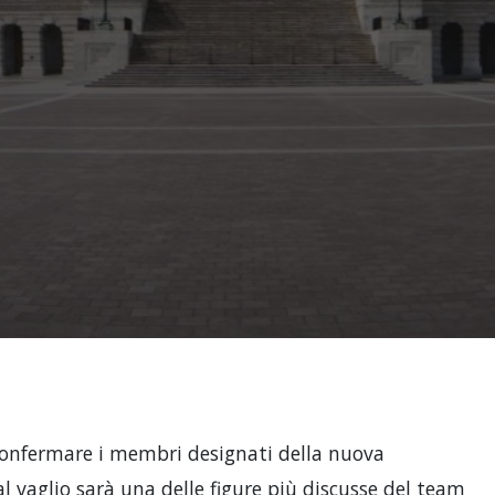
r confermare i membri designati della nuova
l vaglio sarà una delle figure più discusse del team