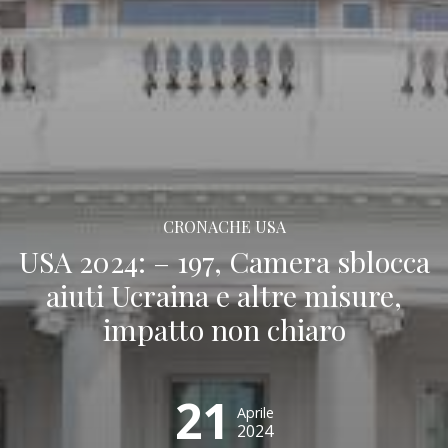
CRONACHE USA
USA 2024: – 197, Camera sblocca
aiuti Ucraina e altre misure,
impatto non chiaro
21
Aprile
2024