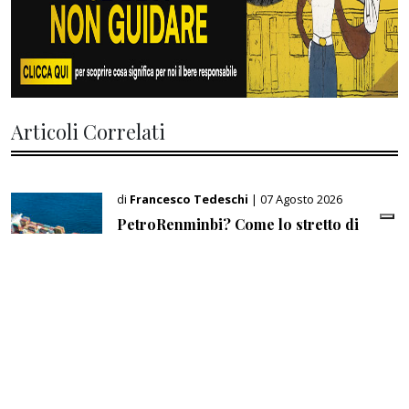
Articoli Correlati
di
Francesco Tedeschi
| 07 Agosto 2026
PetroRenminbi? Come lo stretto di
Hormuz sta cambiando l’economia
energetica mondiale
di
Giampiero Gramaglia
| 07 Agosto 2026
Usa: accordi con l’Iran latitano, missili
per l’Ucraina mancano, Trump attacca
lo ‘ius soli’