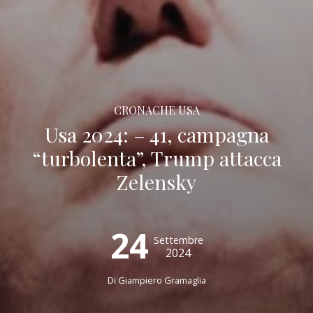
CRONACHE USA
Usa 2024: – 41, campagna
“turbolenta”, Trump attacca
Zelensky
24
Settembre
2024
Di
Giampiero Gramaglia