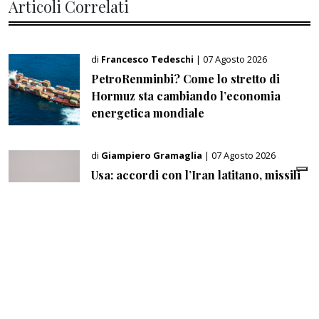
Articoli Correlati
di
Francesco Tedeschi
| 07 Agosto 2026
PetroRenminbi? Come lo stretto di
Hormuz sta cambiando l’economia
energetica mondiale
di
Giampiero Gramaglia
| 07 Agosto 2026
Usa: accordi con l’Iran latitano, missili
per l’Ucraina mancano, Trump attacca
lo ‘ius soli’
di
Giampiero Cinelli
| 06 Agosto 2026
Manovra, l’Italia punta sulla clausola Ue:
fino a 14,4 miliardi per l’energia e 22
miliardi per la difesa