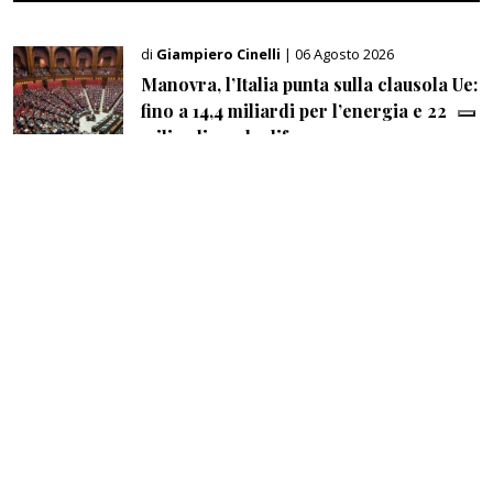
di
Giampiero Cinelli
| 06 Agosto 2026
Manovra, l’Italia punta sulla clausola Ue:
fino a 14,4 miliardi per l’energia e 22
miliardi per la difesa
di
Redazione
| 06 Agosto 2026
Il coraggio che manca per una vera
concorrenza
di
Redazione
| 06 Agosto 2026
Mercato robotica, in Italia superato il
miliardo di euro di ricavi