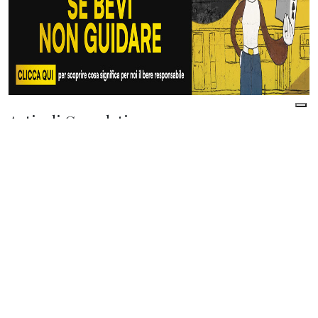
Articoli Correlati
di
Beatrice Telesio di Toritto
| 05 Agosto 2026
Welfare, la via italiana punta su
comunità, lavoro e Terzo settore
di
Giampiero Gramaglia
| 05 Agosto 2026
Iran: accordo, possibile un annuncio
nelle prossime ore