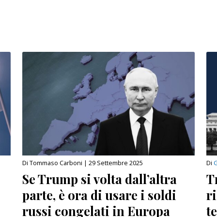
Di Tommaso Carboni |
29 Settembre 2025
Di
G
Se Trump si volta dall’altra
T
parte, è ora di usare i soldi
r
russi congelati in Europa
t