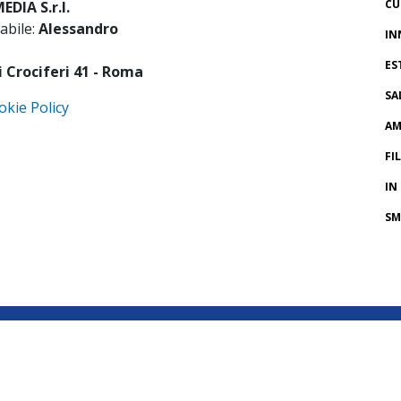
CU
DIA S.r.l.
abile:
Alessandro
IN
ES
i Crociferi 41 - Roma
SA
okie Policy
AM
FI
IN
SM
CR