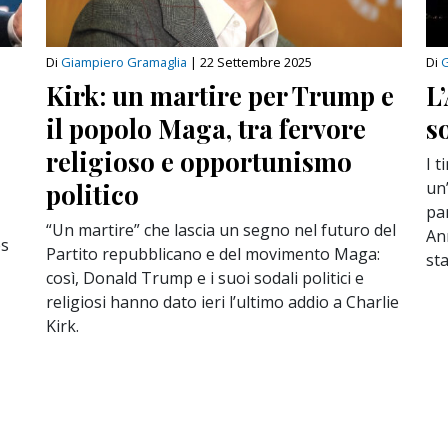
Di
Giampiero Gramaglia
|
22 Settembre 2025
Di
G
Kirk: un martire per Trump e
L
il popolo Maga, tra fervore
s
religioso e opportunismo
I t
politico
un’
pa
“Un martire” che lascia un segno nel futuro del
An
es
Partito repubblicano e del movimento Maga:
st
così, Donald Trump e i suoi sodali politici e
religiosi hanno dato ieri l’ultimo addio a Charlie
Kirk.