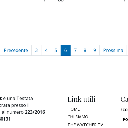
Precedente
3
4
5
6
7
8
9
Prossima
Link utili
Ca
t
è una Testata
trata presso il
HOME
ECO
a al numero
223/2016
CHI SIAMO
40131
PO
THE WATCHER TV