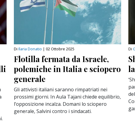
Di
Ilaria Donatio
|
02 Ottobre 2025
Di
G
Flotilla fermata da Israele,
S
li
polemiche in Italia e sciopero
l
generale
‘Sh
par
n
Gli attivisti italiani saranno rimpatriati nei
de
a
prossimi giorni. In Aula Tajani chiede equilibrio,
Co
l’opposizione incalza. Domani lo sciopero
ga
generale, Salvini contro i sindacati.
i.