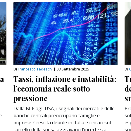
Di
Francesco Tedeschi
|
08 Settembre 2025
Di
G
ra
Tassi, inflazione e instabilità:
T
l’economia reale sotto
d
pressione
s
Dalla BCE agli USA, i segnali dei mercati e delle
Pr
e
banche centrali preoccupano famiglie e
sot
imprese. Crescita debole in Italia e rincari sul
esp
carrello della spesa aggravano l’incertezza.
sp