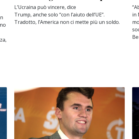
L’Ucraina può vincere, dice
“A
Trump, anche solo “con l’aiuto dell’UE”.
in 
un
Tradotto, l’America non ci mette più un soldo.
mo
ano
soc
Be
za,