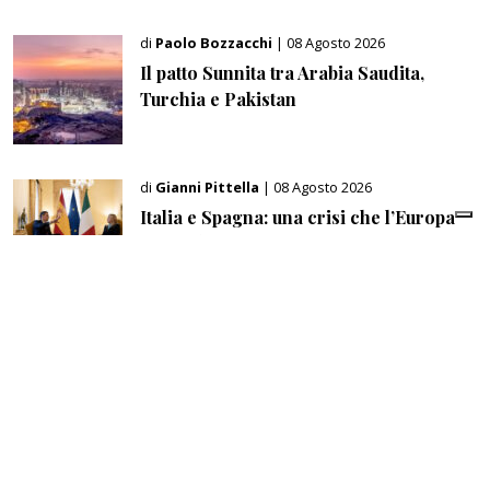
di
Paolo Bozzacchi
| 08 Agosto 2026
Il patto Sunnita tra Arabia Saudita,
Turchia e Pakistan
di
Gianni Pittella
| 08 Agosto 2026
Italia e Spagna: una crisi che l’Europa
non può permettersi
di
Paolo Bozzacchi
| 08 Agosto 2026
Chelsea, Tottenham e Manchester City:
so far le tre regine del mercato europeo