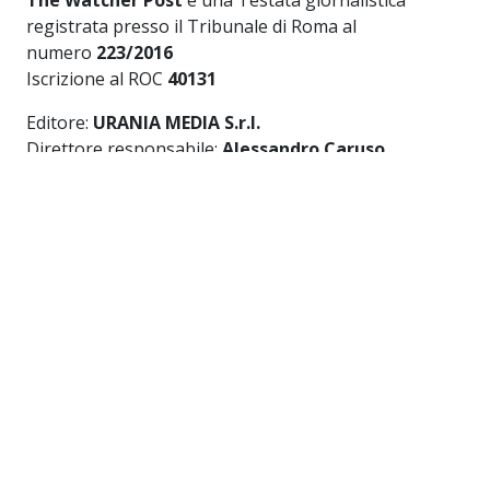
The Watcher Post
è una Testata giornalistica
registrata presso il Tribunale di Roma al
numero
223/2016
Iscrizione al ROC
40131
Editore:
URANIA MEDIA S.r.l.
Direttore responsabile:
Alessandro Caruso
Redazione:
Via dei Crociferi 41 - Roma
Privacy Policy
-
Cookie Policy
Link utili
HOME
CHI SIAMO
THE WATCHER TV