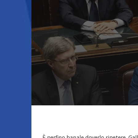
È perfino banale doverlo ripetere. Ga