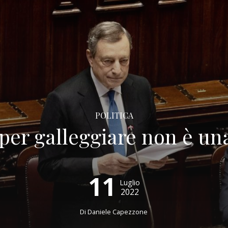
POLITICA
 per galleggiare non è un
11
Luglio
2022
Di
Daniele Capezzone