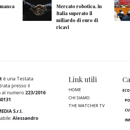
e manca
Mercato robotica, in
Italia superato il
miliardo di euro di
ricavi
Link utili
Ca
t
è una Testata
trata presso il
HOME
ECO
a al numero
223/2016
CHI SIAMO
40131
PO
THE WATCHER TV
CU
DIA S.r.l.
abile:
Alessandro
IN
ES