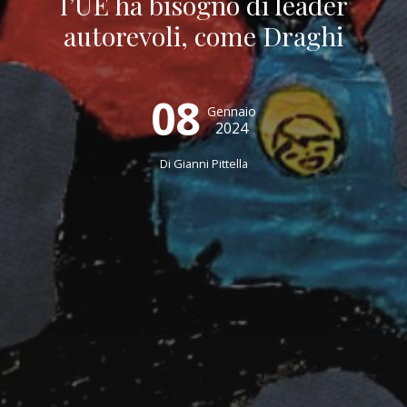
l’UE ha bisogno di leader
autorevoli, come Draghi
08
Gennaio
2024
Di
Gianni Pittella