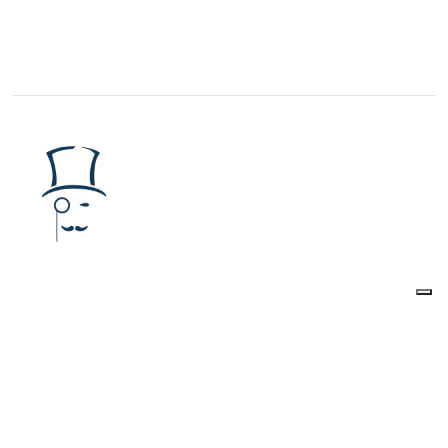
The Watcher Post
è una Testata giornalistica
registrata presso il Tribunale di Roma al
numero
223/2016
Iscrizione al ROC
40131
Editore:
URANIA MEDIA S.r.l.