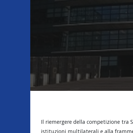
Il riemergere della competizione tra St
istituzioni multilaterali e alla framm