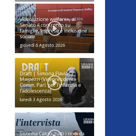
«Rivoluzione welfare», al
Senato il confronto su
famiglie, imprese e inclusione
sociale
giovedì 6 Agosto 2026
Draft | Simona Flavia
Malpezzi (Vicepresidente
Comm. Parl. per l’infanzia e
l’adolescenza)
lunedì 3 Agosto 2026
Sistema Calcio: tutti i nodi da