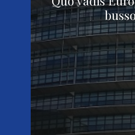
Quo vadis Euro
busso