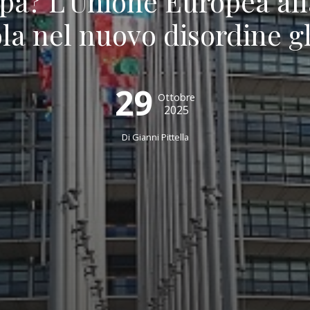
pa? L’Unione Europea alla
la nel nuovo disordine g
29
Ottobre
2025
Di
Gianni Pittella