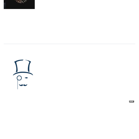
The Watcher Post
è una Testata giornalistica
registrata presso il Tribunale di Roma al
numero
223/2016
Iscrizione al ROC
40131