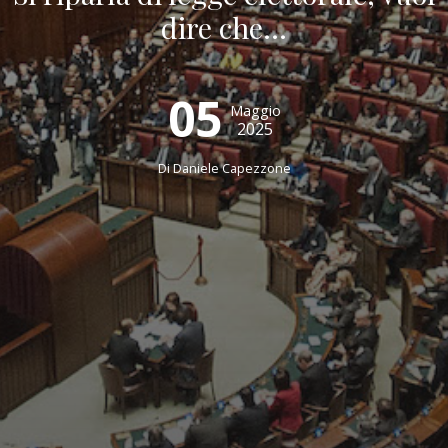
dire che…
05
Maggio
2025
Di
Daniele Capezzone