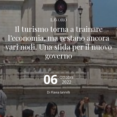
LAVORO
Il turismo torna a trainare
l’economia, ma restano ancora
vari nodi. Una sfida per il nuovo
governo
06
Ottobre
2022
Di
Flavia Iannilli