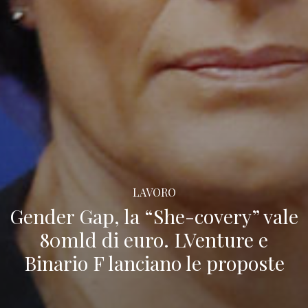
LAVORO
Gender Gap, la “She-covery” vale
80mld di euro. LVenture e
Binario F lanciano le proposte