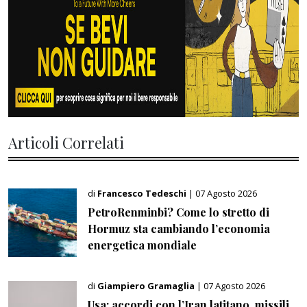
Articoli Correlati
di
Francesco Tedeschi
| 07 Agosto 2026
PetroRenminbi? Come lo stretto di
Hormuz sta cambiando l’economia
energetica mondiale
di
Giampiero Gramaglia
| 07 Agosto 2026
Usa: accordi con l’Iran latitano, missili