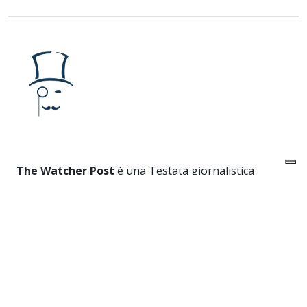
The Watcher Post
è una Testata giornalistica
registrata presso il Tribunale di Roma al
numero
223/2016
Iscrizione al ROC
40131
Editore:
URANIA MEDIA S.r.l.
Direttore responsabile:
Alessandro Caruso
Redazione:
Via dei Crociferi 41 - Roma