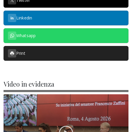
Twitter
Linkedin
Whatsapp
Print
Video in evidenza