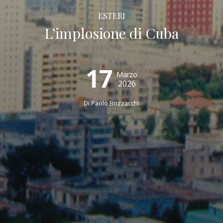
ESTERI
L’implosione di Cuba
17
Marzo
2026
Di
Paolo Bozzacchi