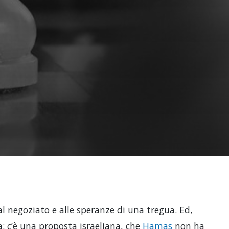
 negoziato e alle speranze di una tregua. Ed,
ma: c’è una proposta israeliana, che
Hamas
non ha