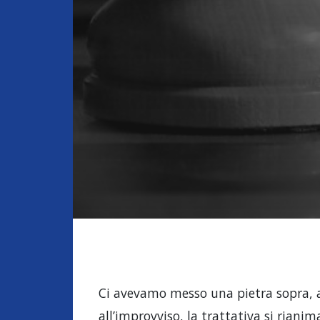
Ci avevamo messo una pietra sopra, al
all’improvviso, la trattativa si riani