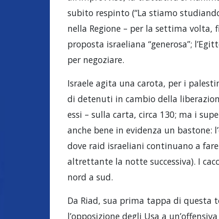
subito respinto (“La stiamo studiando
nella Regione – per la settima volta, f
proposta israeliana “generosa”; l’Egit
per negoziare.
Israele agita una carota, per i palestin
di detenuti in cambio della liberazion
essi – sulla carta, circa 130; ma i sup
anche bene in evidenza un bastone: l
dove raid israeliani continuano a far
altrettante la notte successiva). I cac
nord a sud.
Da Riad, sua prima tappa di questa t
l’opposizione degli Usa a un’offensiva