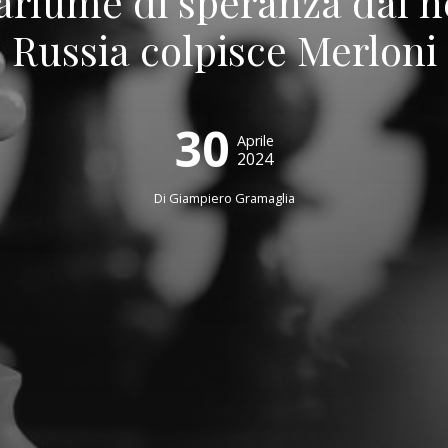
rlume di speranza dal n
Russia colpisce Merloni
30
Aprile
2024
Di
Giampiero Gramaglia