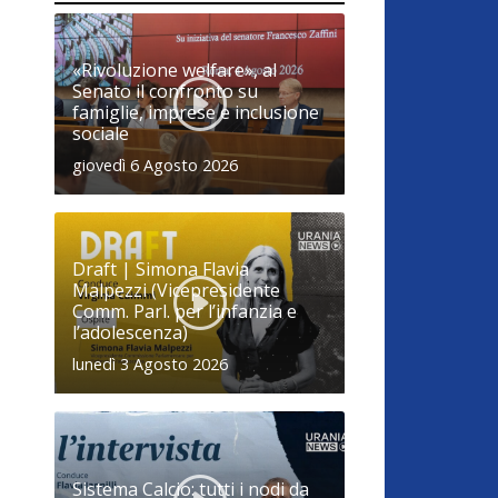
«Rivoluzione welfare», al
Senato il confronto su
famiglie, imprese e inclusione
sociale
giovedì 6 Agosto 2026
Draft | Simona Flavia
Malpezzi (Vicepresidente
Comm. Parl. per l’infanzia e
l’adolescenza)
lunedì 3 Agosto 2026
Sistema Calcio: tutti i nodi da