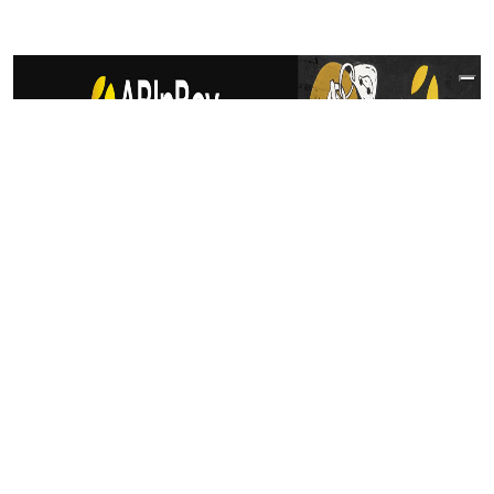
Articoli Correlati
di
Giampiero Cinelli
| 06 Agosto 2026
Manovra, l’Italia punta sulla clausola Ue: