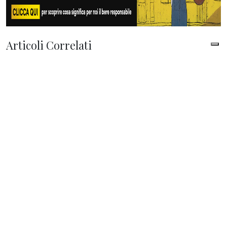
Articoli Correlati
di
Giampiero Cinelli
| 06 Agosto 2026
Manovra, l’Italia punta sulla clausola Ue:
fino a 14,4 miliardi per l’energia e 22
miliardi per la difesa
di
Redazione
| 06 Agosto 2026
Il coraggio che manca per una vera
concorrenza
di
Redazione
| 06 Agosto 2026