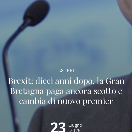
ESTERI
Brexit: dieci anni dopo, la Gran
Bretagna paga ancora scotto e
cambia di nuovo premier
23
Giugno
2026