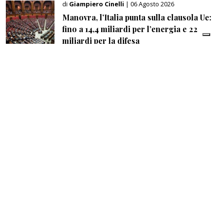
di
Giampiero Cinelli
| 06 Agosto 2026
Manovra, l’Italia punta sulla clausola Ue:
fino a 14,4 miliardi per l’energia e 22
miliardi per la difesa
di
Redazione
| 06 Agosto 2026
Il coraggio che manca per una vera
concorrenza
di
Redazione
| 06 Agosto 2026
Mercato robotica, in Italia superato il
miliardo di euro di ricavi