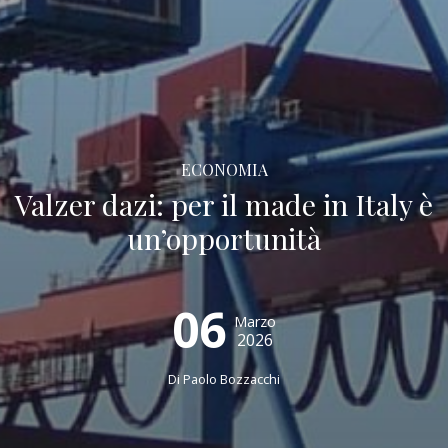
ECONOMIA
Valzer dazi: per il made in Italy è
un’opportunità
06
Marzo
2026
Di
Paolo Bozzacchi