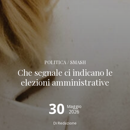
POLITICA / SMASH
Che segnale ci indicano le
elezioni amministrative
30
Maggio
2026
Di
Redazione