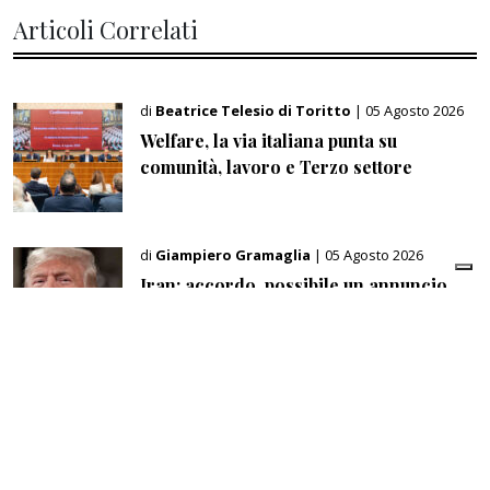
Articoli Correlati
di
Beatrice Telesio di Toritto
| 05 Agosto 2026
Welfare, la via italiana punta su
comunità, lavoro e Terzo settore
di
Giampiero Gramaglia
| 05 Agosto 2026
Iran: accordo, possibile un annuncio
nelle prossime ore
di
Paolo Bozzacchi
| 05 Agosto 2026
Le aziende italiane familiari e secolari:
il valore della continuità