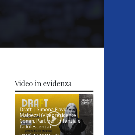
Video in evidenza
Draft | Simona Flavia
Malpezzi (Vicepresidente
Comm. Parl. per l’infanzia e
l’adolescenza)