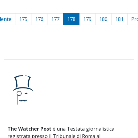
dente
175
176
177
178
179
180
181
Pr
The Watcher Post
è una Testata giornalistica
registrata presso il Tribunale di Roma al