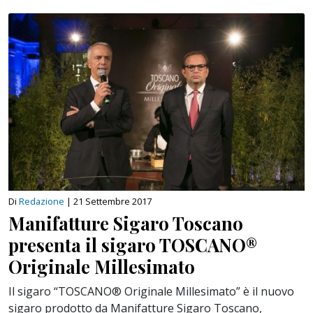
Di
Redazione
|
21 Settembre 2017
Manifatture Sigaro Toscano
presenta il sigaro TOSCANO®
Originale Millesimato
Il sigaro “TOSCANO® Originale Millesimato” è il nuovo
sigaro prodotto da Manifatture Sigaro Toscano,