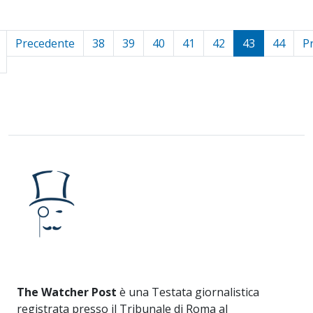
Precedente
38
39
40
41
42
43
44
P
The Watcher Post
è una Testata giornalistica
registrata presso il Tribunale di Roma al