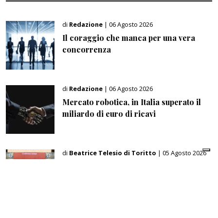
di
Redazione
| 06 Agosto 2026
Il coraggio che manca per una vera
concorrenza
di
Redazione
| 06 Agosto 2026
Mercato robotica, in Italia superato il
miliardo di euro di ricavi
di
Beatrice Telesio di Toritto
| 05 Agosto 2026
Welfare, la via italiana punta su
comunità, lavoro e Terzo settore