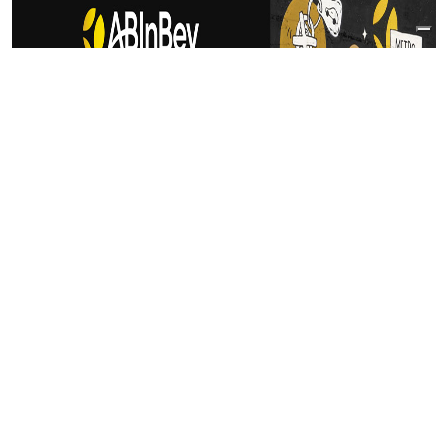
Articoli Correlati
di
Francesco Tedeschi
| 07 Agosto 2026
PetroRenminbi? Come lo stretto di
Hormuz sta cambiando l’economia
energetica mondiale