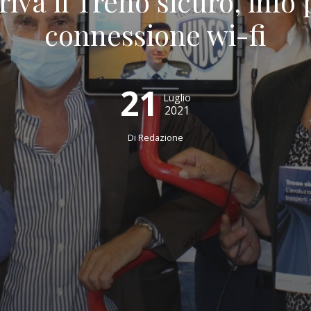
iva il Treno sicuro, info 
connessione wi-fi
21
Luglio
2021
Di
Redazione