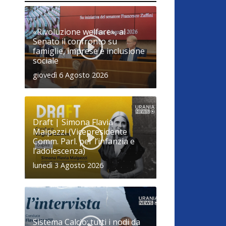
«Rivoluzione welfare», al
Senato il confronto su
famiglie, imprese e inclusione
sociale
giovedì 6 Agosto 2026
Draft | Simona Flavia
Malpezzi (Vicepresidente
Comm. Parl. per l’infanzia e
l’adolescenza)
lunedì 3 Agosto 2026
Sistema Calcio: tutti i nodi da