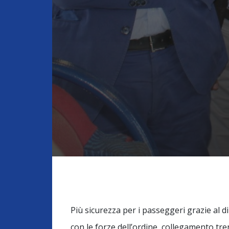
Più sicurezza per i passeggeri grazie al 
con le forze dell’ordine, collegamento tr