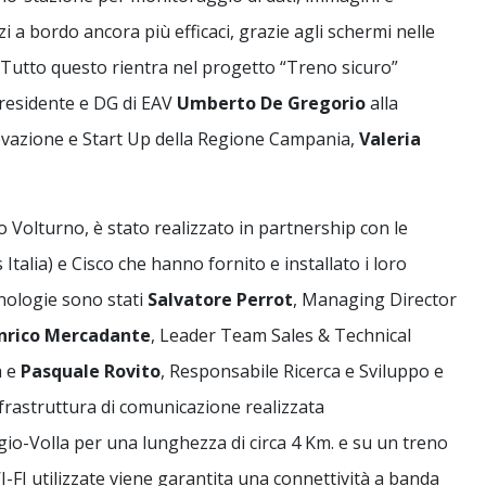
i a bordo ancora più efficaci, grazie agli schermi nelle
i. Tutto questo rientra nel progetto “Treno sicuro”
residente e DG di EAV
Umberto De Gregorio
alla
novazione e Start Up della Regione Campania,
Valeria
Volturno, è stato realizzato in partnership con le
talia) e Cisco che hanno fornito e installato i loro
cnologie sono stati
Salvatore Perrot
, Managing Director
nrico Mercadante
, Leader Team Sales & Technical
a e
Pasquale Rovito
, Responsabile Ricerca e Sviluppo e
nfrastruttura di comunicazione realizzata
io-Volla per una lunghezza di circa 4 Km. e su un treno
-FI utilizzate viene garantita una connettività a banda