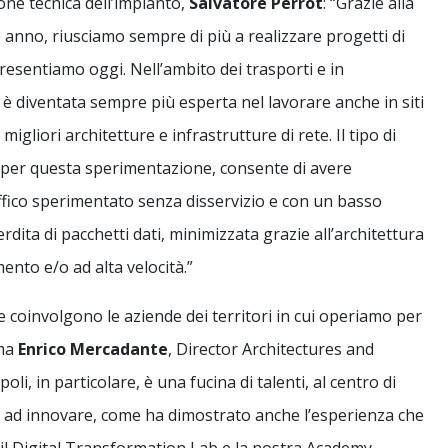
ione tecnica dell’impianto,
Salvatore Perrot
: “Grazie alla
 anno, riusciamo sempre di più a realizzare progetti di
resentiamo oggi. Nell’ambito dei trasporti e in
a è diventata sempre più esperta nel lavorare anche in siti
e migliori architetture e infrastrutture di rete. Il tipo di
 per questa sperimentazione, consente di avere
fico sperimentato senza disservizio e con un basso
dita di pacchetti dati, minimizzata grazie all’architettura
ento e/o ad alta velocità.”
coinvolgono le aziende dei territori in cui operiamo per
rma
Enrico Mercadante
, Director Architectures and
li, in particolare, è una fucina di talenti, al centro di
 ad innovare, come ha dimostrato anche l’esperienza che