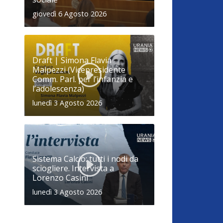
giovedì 6 Agosto 2026
Draft | Simona Flavia
Malpezzi (Vicepresidente
Comm. Parl. per l’infanzia e
l’adolescenza)
lunedì 3 Agosto 2026
Sistema Calcio: tutti i nodi da
sciogliere. Intervista a
Lorenzo Casini
lunedì 3 Agosto 2026