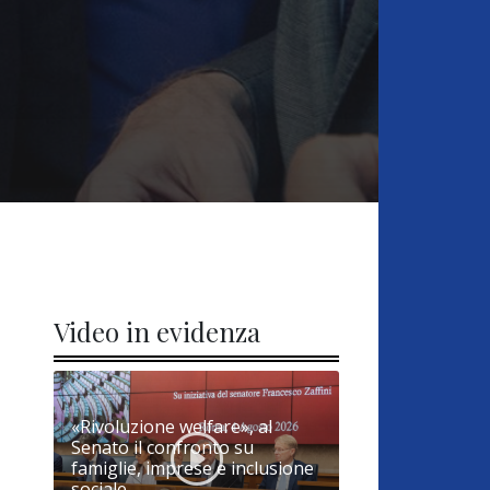
Video in evidenza
«Rivoluzione welfare», al
Senato il confronto su
famiglie, imprese e inclusione
sociale