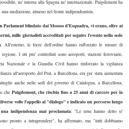
possibile, ne' interna alla Spagna ne' internazionale. Puigdemont ha
la, una mediazione, almeno nel fronte indipendentista.
 un Parlament blindato dai Mossos d'Esquadra, vi erano, oltre ai
ermi, mille giornalisti accreditati per seguire l'evento nella sede
a
. All'esterno, le forze dell'ordine hanno rafforzato le misure di
a regione. I siti piu' controllati sono aeroporti, stazioni ferroviarie,
lizia Nazionale e la Guardia Civil hanno rinforzato la vigilanza
lianza all'aeroporto del Prat, a Barcellona, era gia' stata aumentata
attuglie anche nelle sedi del governo di Catalogna, a Barcellona,
Puigdemont, che rischia fino a 25 anni di carcere per la
rio che
iverse volte l'appello al "dialogo" e indicato un percorso lungo
do una indipendenza mai proclamata
: "Le urne hanno detto si'
sono pronto a intraprendere", ha affermato, ma "tutti dobbiamo