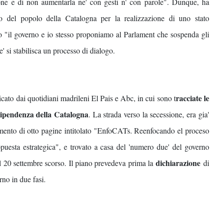
sione e di non aumentarla ne' con gesti n' con parole". Dunque, ha
 del popolo della Catalogna per la realizzazione di uno stato
tro "il governo e io stesso proponiamo al Parlament che sospenda gli
e' si stabilisca un processo di dialogo.
racciate le
icato dai quotidiani madrileni El Pais e Abc, in cui sono t
ndipendenza della Catalogna
. La strada verso la secessione, era gia'
mento di otto pagine intitolato "EnfoCATs. Reenfocando el proceso
puesta estrategica", e trovato a casa del 'numero due' del governo
dichiarazione
el 20 settembre scorso. Il piano prevedeva prima la
di
no in due fasi.