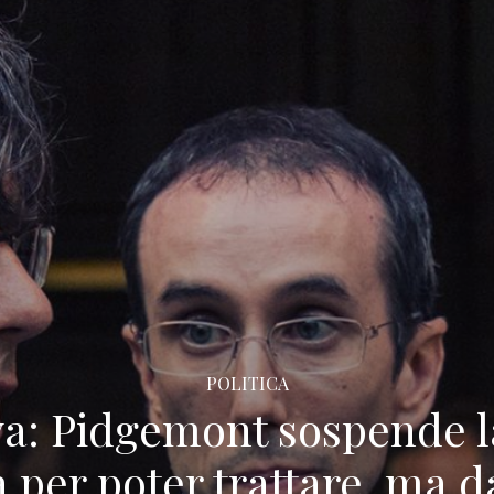
POLITICA
ya: Pidgemont sospende l
 per poter trattare, ma d