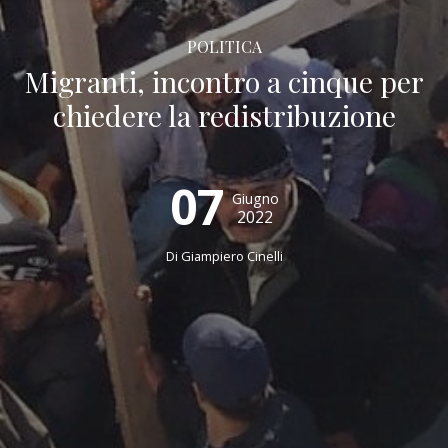
POLITICA
Migranti, incontro a cinque per
chiedere la redistribuzione
07
Giugno
2022
Di
Giampiero Cinelli