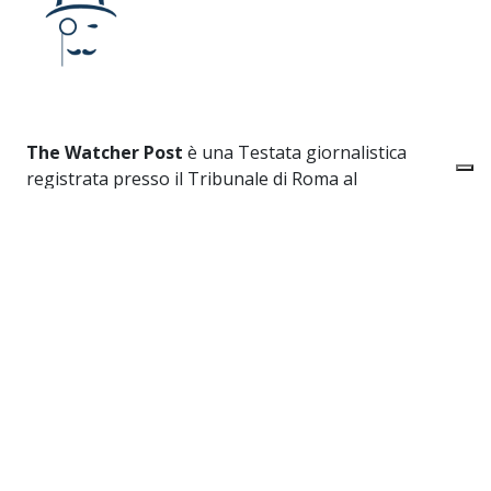
The Watcher Post
è una Testata giornalistica
registrata presso il Tribunale di Roma al
numero
223/2016
Iscrizione al ROC
40131
Editore:
URANIA MEDIA S.r.l.
Direttore responsabile:
Alessandro Caruso
Redazione:
Via dei Crociferi 41 - Roma
Privacy Policy
-
Cookie Policy
Link utili