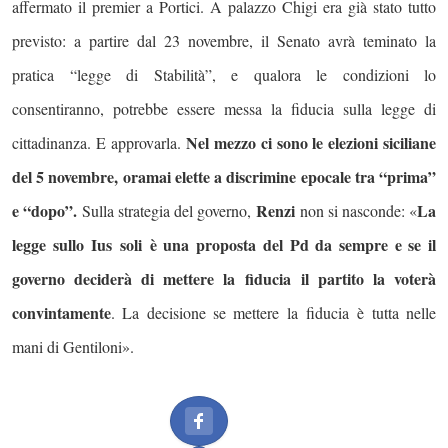
affermato il premier a Portici. A palazzo Chigi e
ra già stato tutto
previsto
: a partire dal 23 novembre, il Senato avrà teminato la
pratica “legge di Stabilità”, e qualora le condizioni lo
consentiranno, potrebbe essere messa la fiducia sulla legge di
Nel mezzo ci sono le elezioni siciliane
cittadinanza. E approvarla.
del 5 novembre, oramai elette a discrimine epocale tra “prima”
e “dopo”.
Renzi
La
Sulla strategia del governo,
non si nasconde: «
legge sullo Ius soli è una proposta del Pd da sempre e se il
governo deciderà di mettere la fiducia il partito la voterà
convintamente
. La decisione se mettere la fiducia è tutta nelle
mani di Gentiloni».