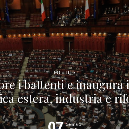
POLITICA
re i battenti e inaugura i
tica estera, industria e ri
07
Gennaio