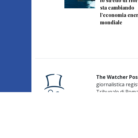
lo stretto di H
sta cambiando
l’economia ener
mondiale
The Watcher Pos
giornalistica regis
Tribunale di Rom
Iscrizione al ROC
Editore:
URANIA ME
Direttore respons
Caruso
Redazione:
Via de