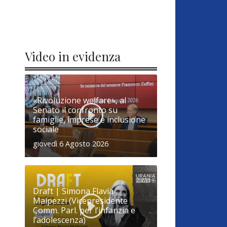
Video in evidenza
«Rivoluzione welfare», al
Senato il confronto su
famiglie, imprese e inclusione
sociale
giovedì 6 Agosto 2026
Draft | Simona Flavia
Malpezzi (Vicepresidente
Comm. Parl. per l’infanzia e
l’adolescenza)