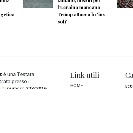
ormuz
latitano, missili per
l’Ucraina mancano,
getica
Trump attacca lo ‘ius
soli’
Link utili
Ca
t
è una Testata
trata presso il
HOME
ECO
a al numero
223/2016
CHI SIAMO
40131
PO
THE WATCHER TV
CU
DIA S.r.l.
abile:
Alessandro
IN
ES
i Crociferi 41 - Roma