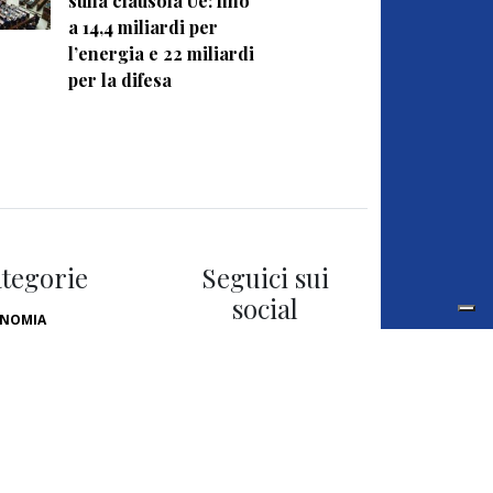
sulla clausola Ue: fino
a 14,4 miliardi per
l’energia e 22 miliardi
per la difesa
tegorie
Seguici sui
social
NOMIA
LITICA
LTURA
NOVAZIONE
TERI