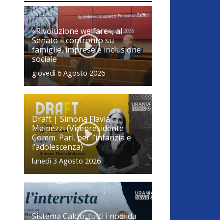
«Rivoluzione welfare», al
Senato il confronto su
famiglie, imprese e inclusione
sociale
giovedì 6 Agosto 2026
Draft | Simona Flavia
Malpezzi (Vicepresidente
Comm. Parl. per l’infanzia e
l’adolescenza)
lunedì 3 Agosto 2026
Sistema Calcio: tutti i nodi da