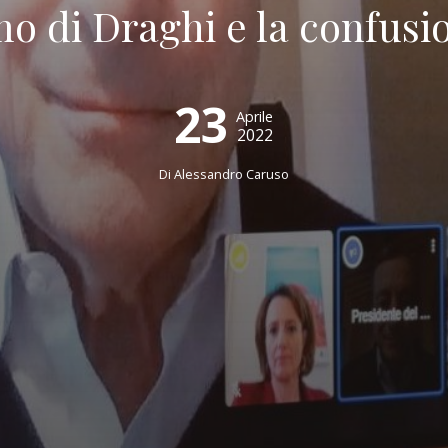
mo di Draghi e la confusio
23
Aprile
2022
Di
Alessandro Caruso