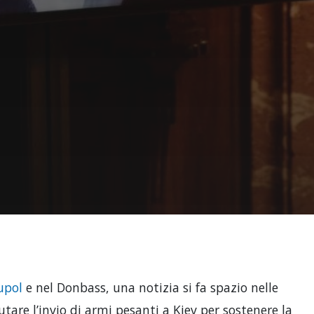
upol
e nel Donbass, una notizia si fa spazio nelle
lutare l’invio di armi pesanti a Kiev per sostenere la