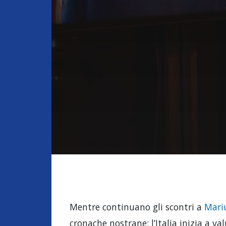
Mentre continuano gli scontri a
Mari
cronache nostrane: l’Italia inizia a va