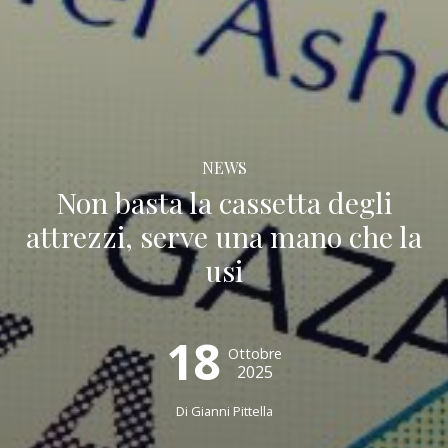
NEWS
Non basta la cassetta degli
attrezzi, serve una mano che la
usi
18
Ottobre
2025
Di
Gianni Pittella