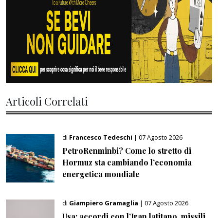
Articoli Correlati
di
Francesco Tedeschi
| 07 Agosto 2026
PetroRenminbi? Come lo stretto di
Hormuz sta cambiando l’economia
energetica mondiale
di
Giampiero Gramaglia
| 07 Agosto 2026
Usa: accordi con l’Iran latitano, missili